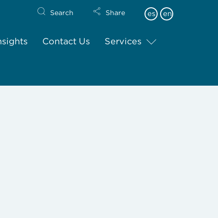
Search
Share
es
en
nsights
Contact Us
Services