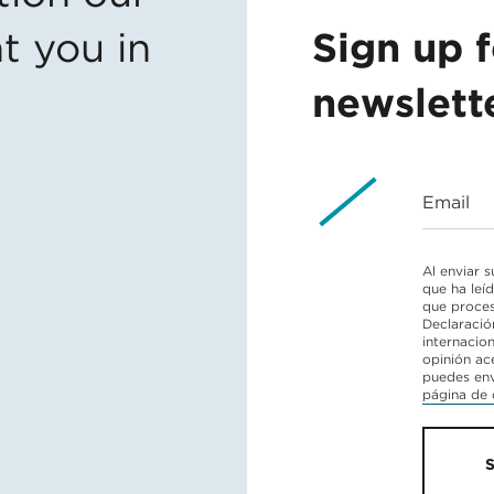
t you in
Sign up f
newslett
Email
Al enviar 
que ha leí
que proces
Declaración
internacio
opinión ac
puedes env
página de 